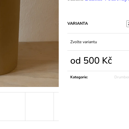
DRUMBEN TRIO A BAREVNÁ
(S,M)
| DVOJSAD
UKAZOVÁTKA
| VELKÁ SADA 16
2 299 Kč
BAREVNÝCH DRUMBENŮ S
UKAZOVÁTKY
17 900 Kč
VARIANTA
Zvolte variantu
od
500 Kč
Měrná
cena:
Kategorie
:
Drumbe