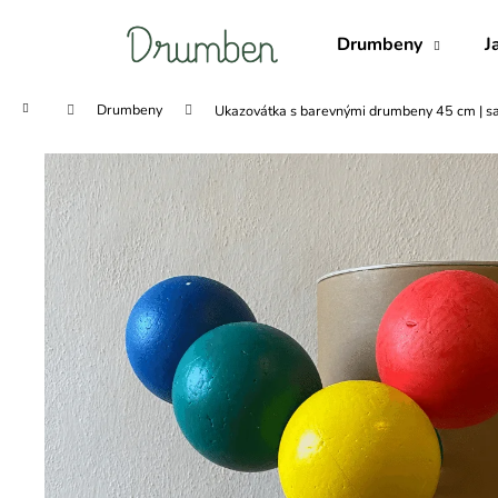
K
Přejít
na
o
Drumbeny
J
obsah
Zpět
Zpět
š
do
do
í
Domů
Drumbeny
Ukazovátka s barevnými drumbeny 45 cm
| 
obchodu
obchodu
k
SADA DRUMBEN TRIO NATURAL