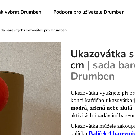
ak vybrat Drumben
Podpora pro uživatele Drumben
sada barevných ukazovátek pro Drumben
Co potřebujete najít?
Ukazovátka s
HLEDAT
cm
| sada ba
Drumben
Doporučujeme
Ukazovátka využijete při p
konci každého ukazovátka j
modrá, zelená nebo žlutá
.
aktivitách i zadávání bare
Ukazovátka můžete zakoupit 
BALÍČEK 4 BAREVNÝCH SAD
SADA DRUMBE
balíčku
Balíček 4 barevný