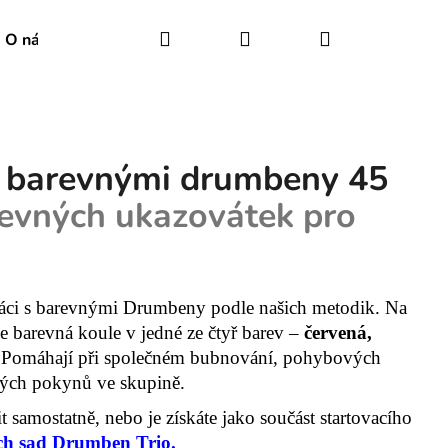
Hledat
Přihlášení
Nákupní
O nás
košík
 barevnými drumbeny 45
revných ukazovátek pro
ráci s barevnými Drumbeny podle našich metodik. Na
e barevná koule v jedné ze čtyř barev –
červená,
 Pomáhají při společném bubnování, pohybových
vných pokynů ve skupině.
samostatně, nebo je získáte jako součást startovacího
N DUO NATURAL
ch sad Drumben Trio.