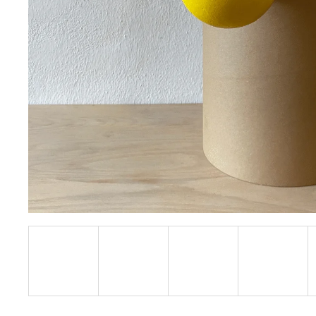
(S,M,L)
| VÝHODNÁ SADA VŠECH TŘÍ
VELIKOSTÍ
3 449 Kč