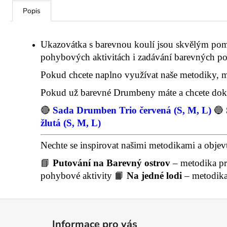
Popis
Ukazovátka s barevnou koulí jsou skvělým pom
pohybových aktivitách i zadávání barevných p
Pokud chcete naplno využívat naše metodiky, 
Pokud už barevné Drumbeny máte a chcete dokou
🔴
Sada Drumben Trio červená (S, M, L)
🔵
žlutá (S, M, L)
Nechte se inspirovat našimi metodikami a objev
📘
Putování na Barevný ostrov
– metodika pr
pohybové aktivity 📙
Na jedné lodi
– metodika 
Z
á
Informace pro vás