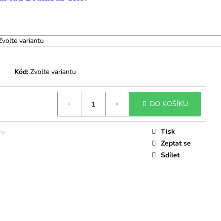
A VELIKOSTÍ S A M
Kód:
Zvolte variantu
DO KOŠÍKU
Tisk
ny
Zeptat se
Sdílet