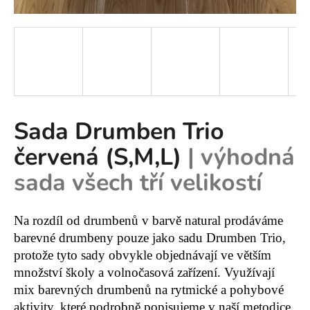
a
j
í
t
?
Sada Drumben Trio
červená (S,M,L)
| výhodná
HLEDAT
sada všech tří velikostí
D
Na rozdíl od drumbenů v barvě natural prodáváme
o
barevné drumbeny pouze jako sadu Drumben Trio,
p
protože tyto sady obvykle objednávají ve větším
o
množství školy a volnočasová zařízení. Využívají
r
mix barevných drumbenů na rytmické a pohybové
u
aktivity, které podrobně popisujeme v naší metodice.