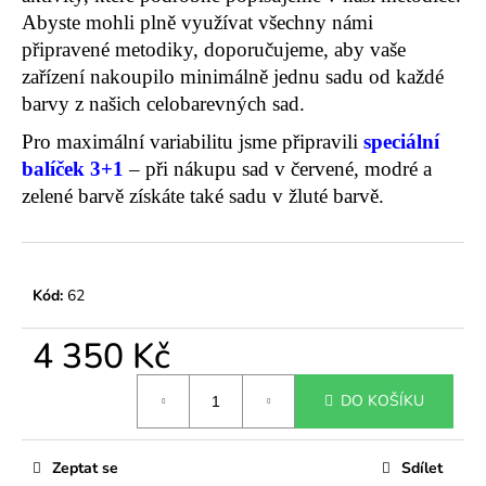
č
Abyste mohli plně využívat všechny námi
u
j
připravené metodiky, doporučujeme, aby vaše
e
zařízení nakoupilo minimálně jednu sadu od každé
m
barvy z našich celobarevných sad.
e
Pro maximální variabilitu jsme připravili
speciální
balíček 3+1
– při nákupu sad v červené, modré a
SADA
zelené barvě získáte také sadu v žluté barvě.
DRUMBEN
TRIO
NATURAL
(S,M,L)
ZAKÁZKOVÁ VÝROBA
|
VÝHODNÁ
Kód:
62
SADA
VŠECH
4 350 Kč
TŘÍ
VELIKOSTÍ
Měrná
3
DO KOŠÍKU
cena:
449
Kč
Zeptat se
Sdílet