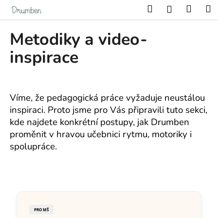
K
Přejít
Hledat
Nákup
M
Přihlášení
na
o
obsah
Zpět
Zpět
košík
š
Metodiky a video-
í
C
inspirace
k
o
p
o
Víme, že pedagogická práce vyžaduje neustálou
t
inspiraci. Proto jsme pro Vás připravili tuto sekci,
ř
kde najdete konkrétní postupy, jak Drumben
e
proměnit v hravou učebnici rytmu, motoriky i
b
spolupráce.
u
j
e
t
e
PRO MŠ
n