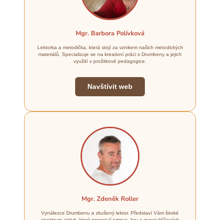
Mgr. Barbora Polívková
Lektorka a metodička, která stojí za vznikem našich metodických
materiálů. Specializuje se na kreativní práci s Drumbeny a jejich
využití v prožitkové pedagogice.
Navštívit web
Mgr. Zdeněk Roller
Vynálezce Drumbenu a zkušený lektor. Představí Vám široké
spektrum aktivit, které propojují rytmus, hru a rozvoj klíčových