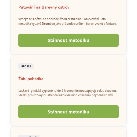
a
Putování na Barevný ostrov
j
Vydejte se s dětmi na dobrodružnou cestu plnou objevování. Tato
í
metodika využívá Drumben jako průvodce světem barev, zvuků a fantazie.
t
?
Stáhnout metodiku
PRO MŠ
HLEDAT
Žabí pohádka
Laskavé rytmické vyprávění, které hravou formou zapojuje celou skupinu.
Ideální pro rozvoj soustředění a kolektivního vnímání u nejmenších dětí.
D
o
p
Stáhnout metodiku
o
r
u