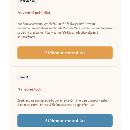
č
PRO MŠ A ZŠ
u
j
Adventní pohádka
e
Nadčasové adventní vyprávění, které děti i žáky citlivě provede
m
nejznámějším příběhem všech dob. Pomůže Vám i Vašim svěřencům prožít
e
společný předvánoční čas v atmosféře klidu, radosti a vzájemné
sounáležitosti.
VÝTVARNÝ
Stáhnout metodiku
BALÍČEK
SLUNEČNÍ
|
PRO
KREATIVNÍ
PRO ZŠ
VYZDOBENÍ
DRUMBENU
Na jedné lodi
600
Kč
Zaměřeno na spolupráci a budování zdravých interpersonálních vztahů v
třídním kolektivu. Pomáhá žákům naladit se na společnou vlnu.
Stáhnout metodiku