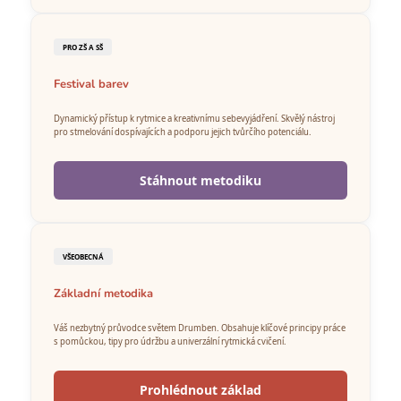
PRO ZŠ A SŠ
Festival barev
Dynamický přístup k rytmice a kreativnímu sebevyjádření. Skvělý nástroj
pro stmelování dospívajících a podporu jejich tvůrčího potenciálu.
Stáhnout metodiku
VŠEOBECNÁ
Základní metodika
Váš nezbytný průvodce světem Drumben. Obsahuje klíčové principy práce
s pomůckou, tipy pro údržbu a univerzální rytmická cvičení.
Prohlédnout základ